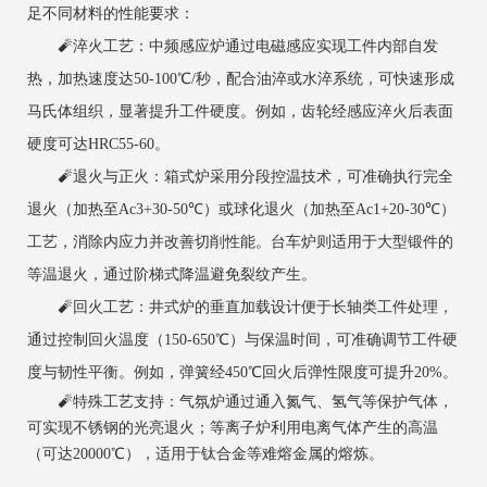
足不同材料的性能要求：
‌🧨淬火工艺‌：中频感应炉通过电磁感应实现工件内部自发
热，加热速度达50-100℃/秒，配合油淬或水淬系统，可快速形成
马氏体组织，显著提升工件硬度。例如，齿轮经感应淬火后表面
硬度可达HRC55-60。
‌🧨退火与正火‌：箱式炉采用分段控温技术，可准确执行完全
退火（加热至Ac3+30-50℃）或球化退火（加热至Ac1+20-30℃）
工艺，消除内应力并改善切削性能。台车炉则适用于大型锻件的
等温退火，通过阶梯式降温避免裂纹产生。
‌🧨回火工艺‌：井式炉的垂直加载设计便于长轴类工件处理，
通过控制回火温度（150-650℃）与保温时间，可准确调节工件硬
度与韧性平衡。例如，弹簧经450℃回火后弹性限度可提升20%。
‌🧨特殊工艺支持‌：气氛炉通过通入氮气、氢气等保护气体，
可实现不锈钢的光亮退火；等离子炉利用电离气体产生的高温
（可达20000℃），适用于钛合金等难熔金属的熔炼。