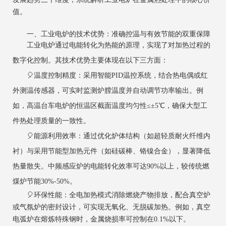
值。
一、工业电炉的技术优势：准确控温与有效节能的双重保障
工业电炉通过电能转化为热能的原理，实现了对加热过程的
数字化控制。其技术优势主要体现在以下三方面：
‌🎈温度控制精度‌：采用智能PID温控系统，结合热电偶或红
外测温传感器，可实时监测炉膛温度并自动调节功率输出。例
如，高温台车电炉的恒温区截面温度均匀性≤±5℃，确保大型工
件热处理质量的一致性。
‌🎈能源利用效率‌：通过优化炉体结构（如超轻质耐火纤维内
衬）与采用节能型加热元件（如硅碳棒、铬镍合金），显著降低
热量散失。中频感应炉的电能转化效率可达90%以上，较传统燃
煤炉节能30%-50%。
‌🎈环保性能‌：全电加热模式消除燃烧产物排放，配合真空炉
或气氛炉的密封设计，可实现无氧化、无脱碳加热。例如，真空
电弧炉在熔炼特殊钢时，金属烧损率可控制在0.1%以下。