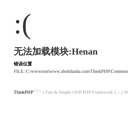
:(
无法加载模块:Henan
错误位置
FILE: C:\wwwroot\www.zbshdianlu.com\ThinkPHP\Common
3.1.3
ThinkPHP
{ Fast & Simple OOP PHP Framework } -- 