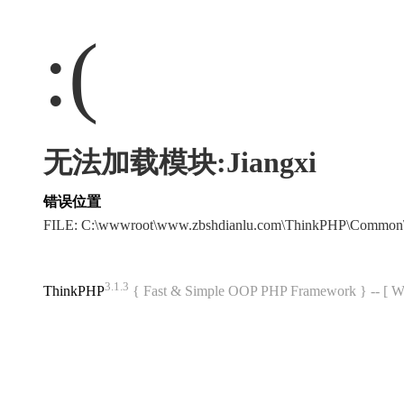
:(
无法加载模块:Jiangxi
错误位置
FILE: C:\wwwroot\www.zbshdianlu.com\ThinkPHP\Common
3.1.3
ThinkPHP
{ Fast & Simple OOP PHP Framework } -- 