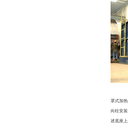
罩式加热
向柱安装
述底座上