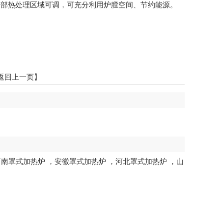
局部热处理区域可调，可充分利用炉膛空间、节约能源。
返回上一页】
河南罩式加热炉
，
安徽罩式加热炉
，
河北罩式加热炉
，
山