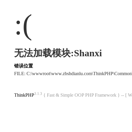
:(
无法加载模块:Shanxi
错误位置
FILE: C:\wwwroot\www.zbshdianlu.com\ThinkPHP\Common
3.1.3
ThinkPHP
{ Fast & Simple OOP PHP Framework } -- 